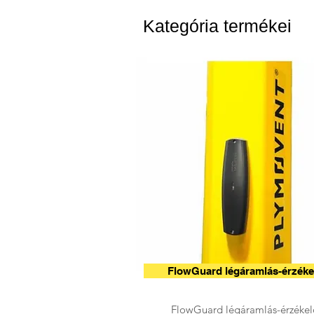
Kategória termékei
FlowGuard légáramlás-érzéke
FlowGuard légáramlás-érzékel