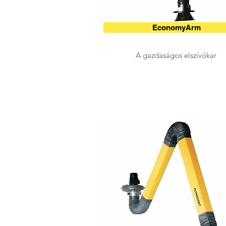
EconomyArm
A gazdaságos elszívókar