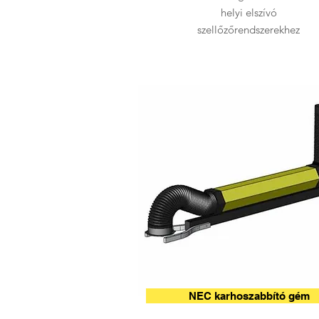
helyi elszívó
szellőzőrendszerekhez
NEC karhoszabbító gém