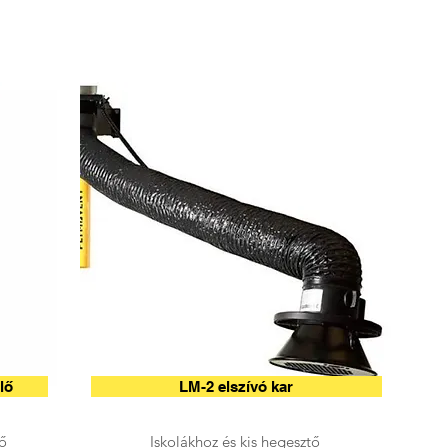
lő
LM-2 elszívó kar
ő
Iskolákhoz és kis hegesztő