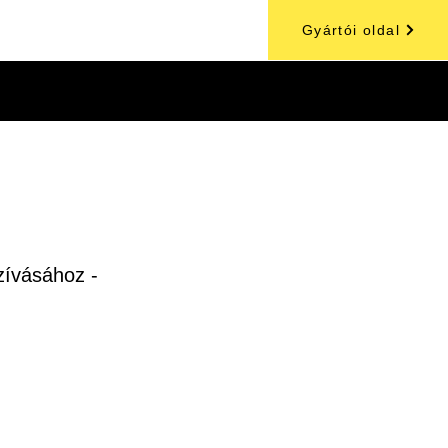
Gyártói oldal
zívásához -