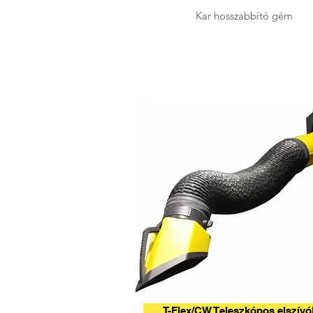
Kar hosszabbító gém
T-Flex/CW Teleszkópos elszívó