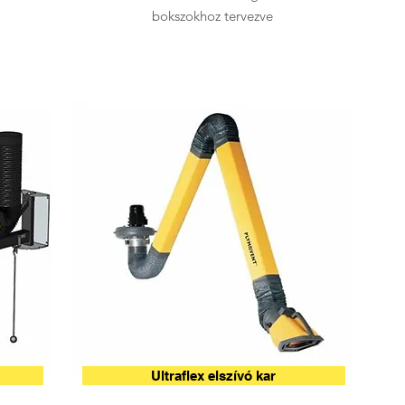
bokszokhoz tervezve
Ultraflex elszívó kar