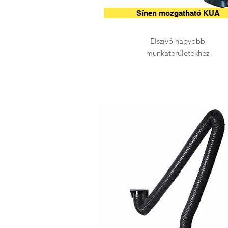
Sínen mozgatható KUA
Elszívó nagyobb
munkaterületekhez