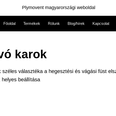
Plymovent magyarországi weboldal
Főoldal
Termékek
Rólunk
Blog/hírek
Kapcsolat
vó karok
k széles választéka a hegesztési és vágási füst els
 helyes beállítása